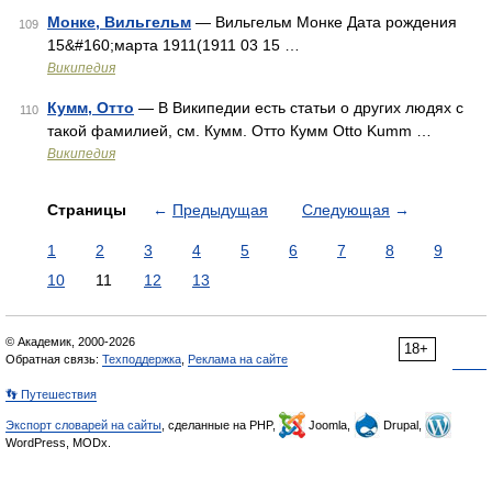
Монке, Вильгельм
— Вильгельм Монке Дата рождения
109
15&#160;марта 1911(1911 03 15 …
Википедия
Кумм, Отто
— В Википедии есть статьи о других людях с
110
такой фамилией, см. Кумм. Отто Кумм Otto Kumm …
Википедия
Страницы
←
Предыдущая
Следующая
→
1
2
3
4
5
6
7
8
9
10
11
12
13
© Академик, 2000-2026
18+
Обратная связь:
Техподдержка
,
Реклама на сайте
👣 Путешествия
Экспорт словарей на сайты
, сделанные на PHP,
Joomla,
Drupal,
WordPress, MODx.