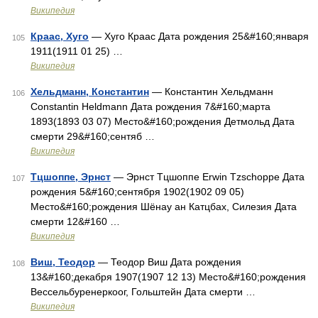
Википедия
Краас, Хуго
— Хуго Краас Дата рождения 25&#160;января
105
1911(1911 01 25) …
Википедия
Хельдманн, Константин
— Константин Хельдманн
106
Constantin Heldmann Дата рождения 7&#160;марта
1893(1893 03 07) Место&#160;рождения Детмольд Дата
смерти 29&#160;сентяб …
Википедия
Тцшоппе, Эрнст
— Эрнст Тцшоппе Erwin Tzschoppe Дата
107
рождения 5&#160;сентября 1902(1902 09 05)
Место&#160;рождения Шёнау ан Катцбах, Силезия Дата
смерти 12&#160 …
Википедия
Виш, Теодор
— Теодор Виш Дата рождения
108
13&#160;декабря 1907(1907 12 13) Место&#160;рождения
Вессельбуренеркоог, Гольштейн Дата смерти …
Википедия