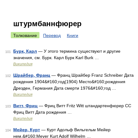
штурмбаннфюрер
Толкование
Перевод
Книги
Бурк, Карл
— У этого термина существуют и другие
101
значения, см. Бурк. Карл Бурк Karl Burk …
Википедия
Шрайбер, Франц
— Франц Шрайбер Franz Schreiber Дата
102
рождения 1904&#160;год(1904) Место&#160;рождения
Дрезден, Германия Дата смерти 1976&#160;год …
Википедия
Витт, Фриц
— Фриц Витт Fritz Witt штандартенфюрер СС
103
Фриц Витт Дата рождения …
Википедия
Мейер, Курт
— Курт Адольф Вильгельм Мейер
104
нем.&#160;Meyer Kurt Adolf Wilhelm …